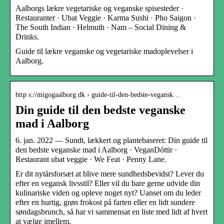
Aalborgs lækre vegetariske og veganske spisesteder ·
Restauranter · Ubat Veggie · Karma Sushi · Pho Saigon ·
The South Indian · Helmuth · Nam – Social Dining &
Drinks.
Guide til lækre veganske og vegetariske madoplevelser i
Aalborg.
http s://migogaalborg.dk › guide-til-den-bedste-vegansk…
Din guide til den bedste veganske
mad i Aalborg
6. jan. 2022 — Sundt, lækkert og plantebaseret: Din guide til
den bedste veganske mad i Aalborg · VeganDóttir ·
Restaurant ubat veggie · We Feat · Penny Lane.
Er dit nytårsforsæt at blive mere sundhedsbevidst? Lever du
efter en vegansk livsstil? Eller vil du bare gerne udvide din
kulinariske viden og opleve noget nyt? Uanset om du leder
efter en hurtig, grøn frokost på farten eller en lidt sundere
søndagsbrunch, så har vi sammensat en liste med lidt af hvert
at vælge imellem.