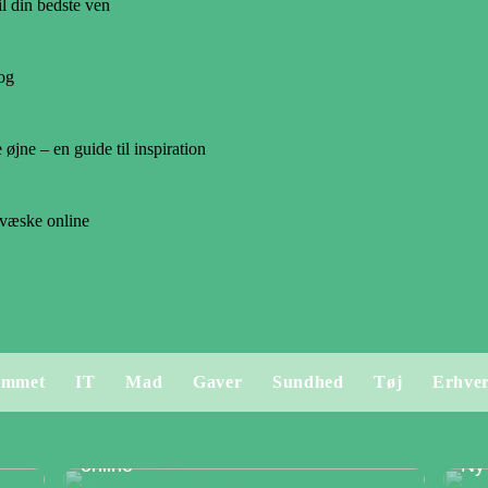
il din bedste ven
log
jne – en guide til inspiration
 væske online
emmet
IT
Mad
Gaver
Sundhed
Tøj
Erhve
ne
Gode råd, hvis du skal købe e væske
online
Ny