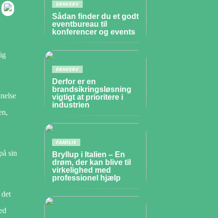
ERHVERV
Sådan finder du et godt
eventbureau til
konferencer og events
ig
ERHVERV
Derfor er en
brandsikringsløsning
anelse
vigtigt at prioritere i
industrien
en,
FAMILIE
på sin
Bryllup i Italien – En
drøm, der kan blive til
virkelighed med
professionel hjælp
 det
ted