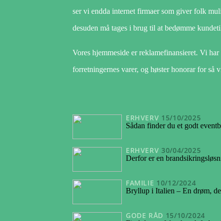
ser vi endda internet firmaer som giver folk mu
desuden må tages i brug til at bedømme kundeti
Vores hjemmeside er reklamefinansieret. Vi har
forretningernes varer, og høster honorar for så v
ERHVERV
15/10/2025
Sådan finder du et godt eventb
ERHVERV
30/04/2025
Derfor er en brandsikringsløsnin
FAMILIE
10/12/2024
Bryllup i Italien – En drøm, de
GODE RÅD
15/10/2024