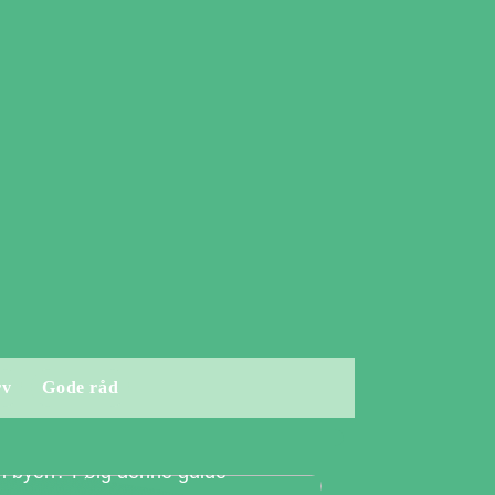
rv
Gode råd
 i byen? Følg denne guide