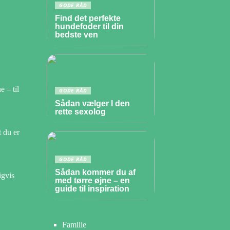
GODE RÅD
Find det perfekte
hundefoder til din
bedste ven
 – til
GODE RÅD
Sådan vælger I den
rette sexolog
t du er
GODE RÅD
Sådan kommer du af
igvis
med tørre øjne – en
guide til inspiration
Familie