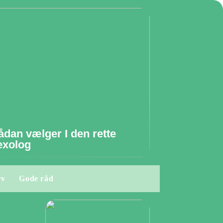
ådan vælger I den rette
exolog
rv
Gode råd