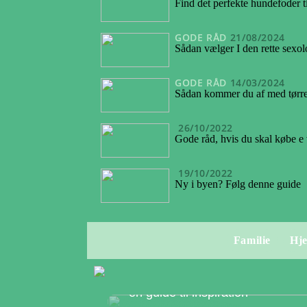
Find det perfekte hundefoder t
GODE RÅD
21/08/2024
Sådan vælger I den rette sexo
GODE RÅD
14/03/2024
Sådan kommer du af med tørre ø
26/10/2022
Gode råd, hvis du skal købe e
19/10/2022
Ny i byen? Følg denne guide
Familie
Hj
Sådan kommer du af med tørre øj
– en guide til inspiration