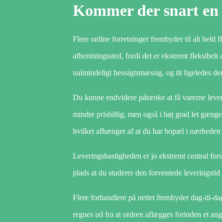
Kommer der snart en k
Flere online forretninger frembyder til alt held fl
afhentningssted, fordi det er ekstremt fleksibel
ualmindeligt hensigtsmæssig, og tit ligeledes de
Du kunne endvidere påtænke at få varerne leveret
mindre prisbillig, men også i høj grad let gænge
hvilket afhænger af at du har bopæl i nærheden 
Leveringshastigheden er jo ekstremt central foru
plads at du studerer den forventede leveringstid
Flere forhandlere på nettet frembyder dag-til-d
regnes ud fra at ordren aflægges forinden et ang