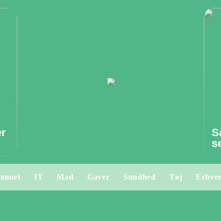
er
S
s
emmet
IT
Mad
Gaver
Sundhed
Tøj
Erhve