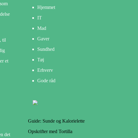
 som
Hjemmet
ndelse
IT
Mad
Gaver
 til
Sundhed
dig
Tøj
er et
Erhverv
Gode råd
Guide: Sunde og Kalorielette
Opskrifter med Tortilla
en det