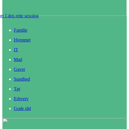
r I den rette sexolog
Familie
Hjemmet
IT
Mad
Gaver
Sundhed
Tøj
Erhverv
Gode råd