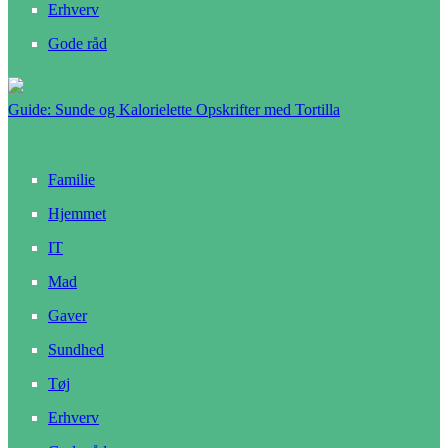
Erhverv
Gode råd
Guide: Sunde og Kalorielette Opskrifter med Tortilla
Familie
Hjemmet
IT
Mad
Gaver
Sundhed
Tøj
Erhverv