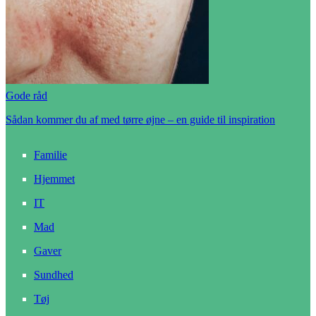
Gode råd
Sådan kommer du af med tørre øjne – en guide til inspiration
Familie
Hjemmet
IT
Mad
Gaver
Sundhed
Tøj