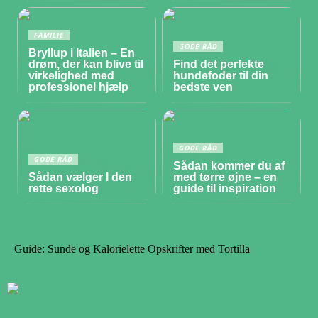
FAMILIE
GODE RÅD
Bryllup i Italien – En
drøm, der kan blive til
Find det perfekte
virkelighed med
hundefoder til din
professionel hjælp
bedste ven
GODE RÅD
GODE RÅD
Sådan kommer du af
Sådan vælger I den
med tørre øjne – en
rette sexolog
guide til inspiration
Guide: Sunde og Kalorielette Opskrifter med Tortilla