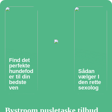
Find det
perfekte
hundefod
Sådan
er til din
vælger I
bedste
den rette
ven
sexolog
Bystroom pusletaske tilbud